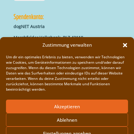
Spendenkonto:
dogNET Austria
Marchfelder Volksbank, BLZ 42110
IBAN: AT66 4211 0421 5000 0000
Zustimmung verwalten
BIC: MVOGAT22XXX
Um dir ein optimales Erlebnis zu bieten, verwenden wir Technologien
wie Cookies, um Geräteinformationen zu speichern und/oder darauf
zuzugreifen. Wenn du diesen Technologien zustimmst, können wir
Daten wie das Surfverhalten oder eindeutige IDs auf dieser Website
verarbeiten. Wenn du deine Zustimmung nicht erteilst oder
zurückziehst, können bestimmte Merkmale und Funktionen
beeinträchtigt werden.
Impressum
Vereinsregister
Akzeptieren
Cookie-Richtlinie (EU)
Ablehnen
Einstellungen ansehen