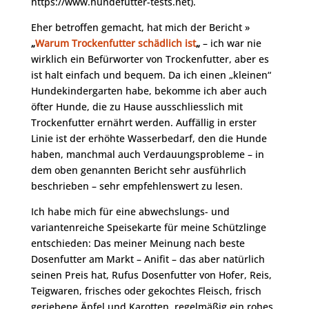
https://www.hundefutter-tests.net).
Eher betroffen gemacht, hat mich der Bericht »
„
Warum Trockenfutter schädlich ist
„
– ich war nie
wirklich ein Befürworter von Trockenfutter, aber es
ist halt einfach und bequem. Da ich einen „kleinen“
Hundekindergarten habe, bekomme ich aber auch
öfter Hunde, die zu Hause ausschliesslich mit
Trockenfutter ernährt werden. Auffällig in erster
Linie ist der erhöhte Wasserbedarf, den die Hunde
haben, manchmal auch Verdauungsprobleme – in
dem oben genannten Bericht sehr ausführlich
beschrieben – sehr empfehlenswert zu lesen.
Ich habe mich für eine abwechslungs- und
variantenreiche Speisekarte für meine Schützlinge
entschieden: Das meiner Meinung nach beste
Dosenfutter am Markt – Anifit – das aber natürlich
seinen Preis hat, Rufus Dosenfutter von Hofer, Reis,
Teigwaren, frisches oder gekochtes Fleisch, frisch
geriebene Äpfel und Karotten, regelmäßig ein rohes