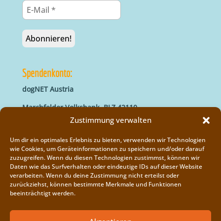
Spendenkonto:
dogNET Austria
Marchfelder Volksbank, BLZ 42110
IBAN: AT66 4211 0421 5000 0000
Zustimmung verwalten
BIC: MVOGAT22XXX
Um dir ein optimales Erlebnis zu bieten, verwenden wir Technologien
wie Cookies, um Geräteinformationen zu speichern und/oder darauf
zuzugreifen. Wenn du diesen Technologien zustimmst, können wir
Daten wie das Surfverhalten oder eindeutige IDs auf dieser Website
verarbeiten. Wenn du deine Zustimmung nicht erteilst oder
zurückziehst, können bestimmte Merkmale und Funktionen
beeinträchtigt werden.
Impressum
Vereinsregister